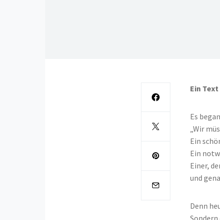
Ein Text
Es began
„Wir müs
Ein schö
Ein notw
Einer, der
und gena
Denn heu
Sondern 