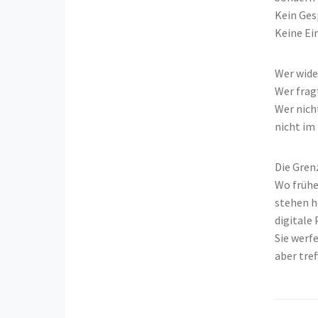
Kein Ges
Keine Ein
Wer wide
Wer fragt
Wer nich
nicht im
Die Grenz
Wo früh
stehen h
digitale
Sie werf
aber tre