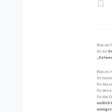
Was als 
ist zur
D
„Entwede
Was als 
ist heute
für das 
für den 
für das G
endlich 
wenigst