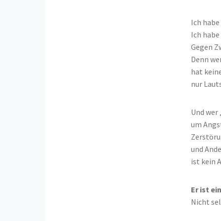
Ich habe
Ich habe
Gegen Zw
Denn wer
hat kein
nur Laut
Und wer 
um Angs
Zerstöru
und Ande
ist kein A
Er ist e
Nicht sel