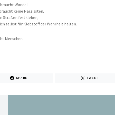
 braucht Wandel.
 braucht keine Narzissten,
 an Straßen festkleben,
sich selbst für Klebstoff der Wahrheit halten.
cht Menschen.
.
SHARE
TWEET