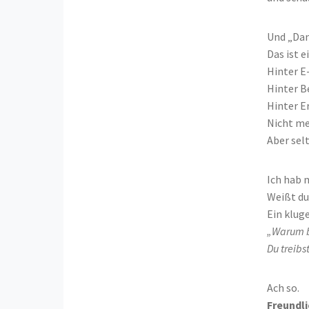
Und „Da
Das ist 
Hinter E
Hinter B
Hinter E
Nicht me
Aber sel
Ich hab 
Weißt du
Ein klug
„Warum b
Du treibs
Ach so.
Freundli