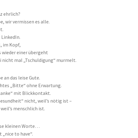
z ehrlich?
e, wir vermissen es alle.
t.
 LinkedIn.
l, im Kopf,
 wieder einer übergeht
i nicht mal „Tschuldigung“ murmelt.
e an das leise Gute.
chtes „Bitte“ ohne Erwartung.
Danke“ mit Blickkontakt.
esundheit“ nicht, weil’s nötig ist –
weil’s menschlich ist.
se kleinen Worte…
t „nice to have“.