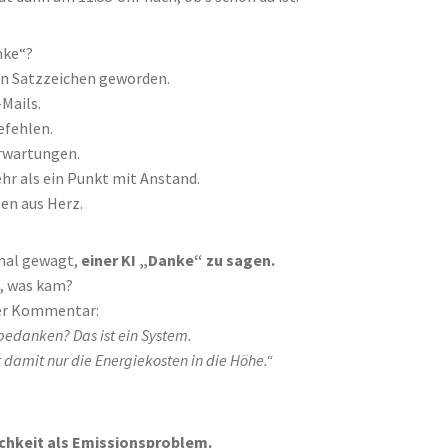
nke“?
ein Satzzeichen geworden.
-Mails.
efehlen.
rwartungen.
hr als ein Punkt mit Anstand.
ten aus Herz.
mal gewagt,
einer KI „Danke“ zu sagen.
, was kam?
er Kommentar:
edanken? Das ist ein System.
t damit nur die Energiekosten in die Höhe.“
chkeit als Emissionsproblem.