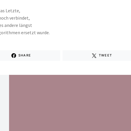
das Letzte,
noch verbindet,
es andere längst
gorithmen ersetzt wurde.
SHARE
TWEET