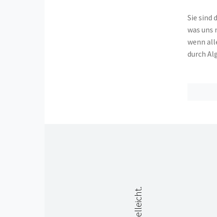
Sie sind 
was uns 
wenn all
durch Al