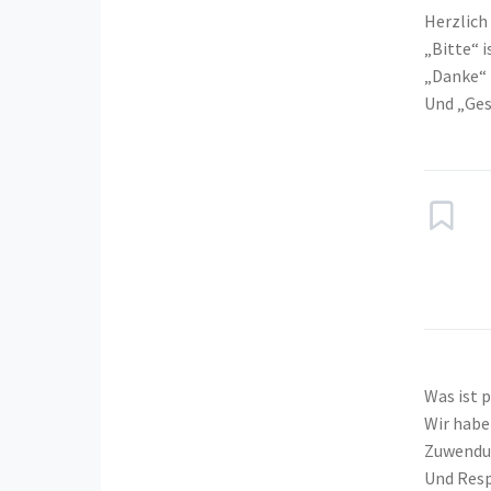
Herzlich
„Bitte“ i
„Danke“ 
Und „Gesu
Was ist p
Wir habe
Zuwendun
Und Resp