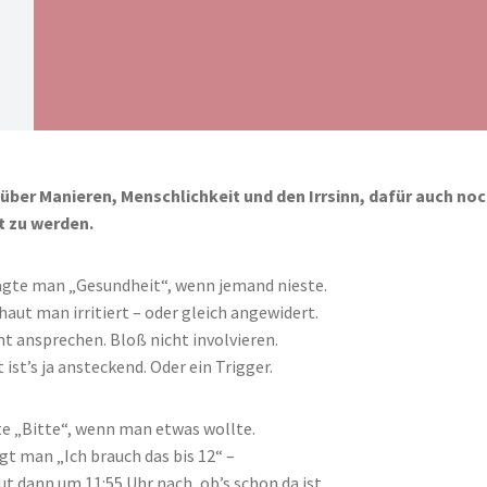
 über Manieren, Menschlichkeit und den Irrsinn, dafür auch no
 zu werden.
agte man „Gesundheit“, wenn jemand nieste.
haut man irritiert – oder gleich angewidert.
ht ansprechen. Bloß nicht involvieren.
t ist’s ja ansteckend. Oder ein Trigger.
e „Bitte“, wenn man etwas wollte.
gt man „Ich brauch das bis 12“ –
ut dann um 11:55 Uhr nach, ob’s schon da ist.