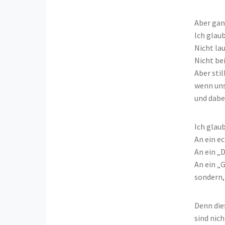
Aber gan
Ich glaub
Nicht lau
Nicht bei
Aber stil
wenn uns
und dabe
Ich glaub
An ein e
An ein „
An ein „G
sondern, 
Denn die
sind nich