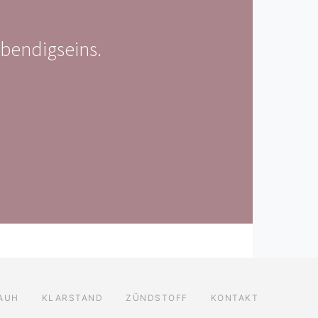
bendigseins.
AUH
KLARSTAND
ZÜNDSTOFF
KONTAKT