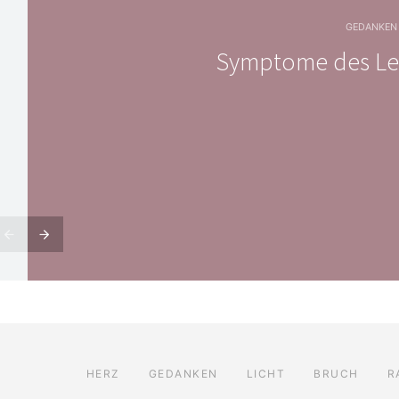
GEDANKEN
Symptome des Le
HERZ
GEDANKEN
LICHT
BRUCH
R