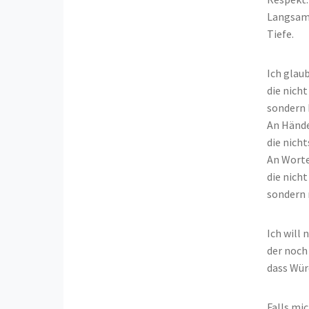
Langsam
Tiefe.
Ich glaub
die nicht 
sondern 
An Händ
die nicht
An Worte
die nich
sondern 
Ich will 
der noch
dass Würd
Falls mi