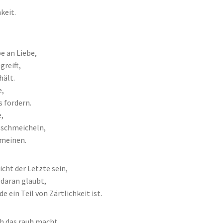
keit.
e an Liebe,
greift,
hält.
e,
s fordern.
,
t schmeicheln,
meinen.
nicht der Letzte sein,
 daran glaubt,
e ein Teil von Zärtlichkeit ist.
ch das rauh macht,