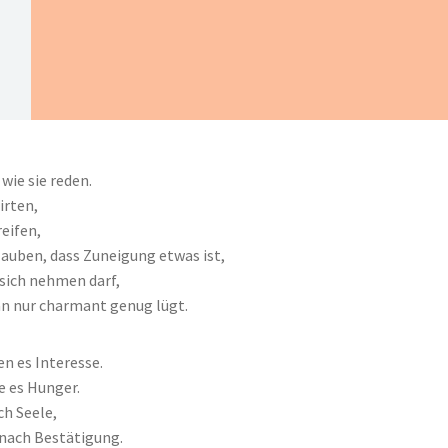
 wie sie reden.
lirten,
reifen,
glauben, dass Zuneigung etwas ist,
sich nehmen darf,
 nur charmant genug lügt.
en es Interesse.
e es Hunger.
ch Seele,
nach Bestätigung.