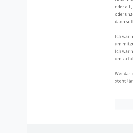
oder alt,
oder un
dann soll
Ich war n
um mitzu
Ich war h
um zu fü
Wer das 
steht län