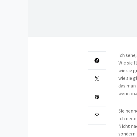
Ich sehe,
Wie sie f
wie sie g
wie sie 
das man 
wenn man
Sie nenn
Ich nenn
Nicht na
sondern 