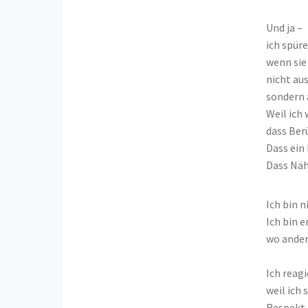
Und ja –
ich spüre
wenn sie
nicht au
sondern 
Weil ich 
dass Ber
Dass ein
Dass Näh
Ich bin n
Ich bin 
wo ander
Ich reagi
weil ich 
Respekt.