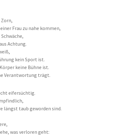
 Zorn,
 einer Frau zu nahe kommen,
s Schwäche,
aus Achtung.
weiß,
ührung kein Sport ist.
 Körper keine Bühne ist.
e Verantwortung trägt.
icht eifersüchtig.
empfindlich,
e längst taub geworden sind.
ere,
sehe, was verloren geht: