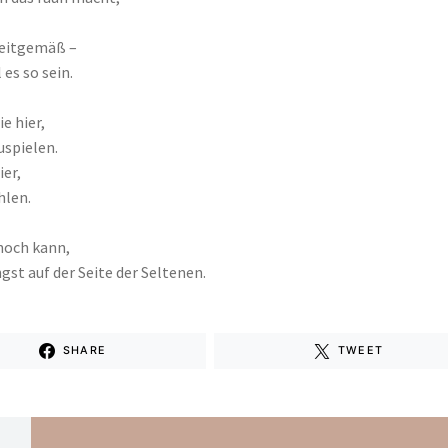
zeitgemäß –
 es so sein.
ie hier,
spielen.
ier,
hlen.
noch kann,
gst auf der Seite der Seltenen.
SHARE
TWEET