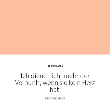
KLARSTAND
Ich diene nicht mehr der
Vernunft, wenn sie kein Herz
hat.
HENDRIK BIRKE