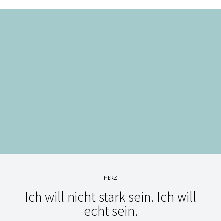
HERZ
Ich will nicht stark sein. Ich will
echt sein.