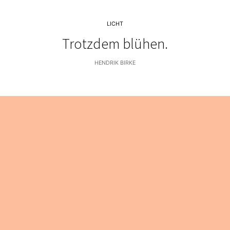
LICHT
Trotzdem blühen.
HENDRIK BIRKE