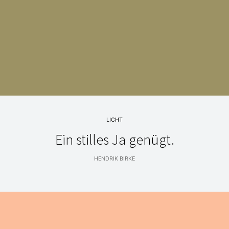
LICHT
Ein stilles Ja genügt.
HENDRIK BIRKE