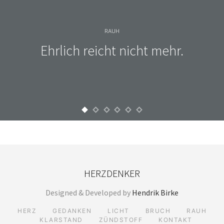
RAUH
Ehrlich reicht nicht mehr.
HERZDENKER
Designed & Developed by
Hendrik Birke
HERZ
GEDANKEN
LICHT
BRUCH
RAUH
KLARSTAND
ZÜNDSTOFF
KONTAKT