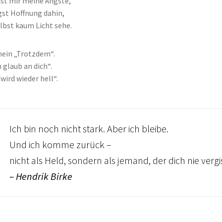
t mir meine Ängste,
gst Hoffnung dahin,
elbst kaum Licht sehe.
mein „Trotzdem“.
 glaub an dich“.
wird wieder hell“.
Ich bin noch nicht stark. Aber ich bleibe.
Und ich komme zurück –
nicht als Held, sondern als jemand, der dich nie vergis
– Hendrik Birke