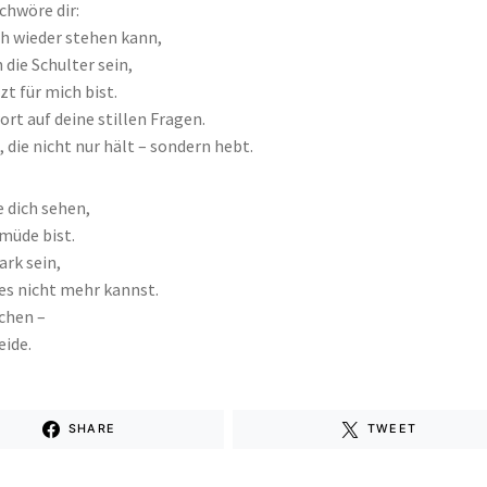
chwöre dir:
ch wieder stehen kann,
 die Schulter sein,
tzt für mich bist.
rt auf deine stillen Fragen.
 die nicht nur hält – sondern hebt.
e dich sehen,
müde bist.
ark sein,
es nicht mehr kannst.
chen –
eide.
SHARE
TWEET