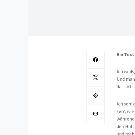
Ein Text
Ich weiß,
Und manc
dass ich 
Ich seh‘
seh‘, wie
während 
den Halt 
und mehr