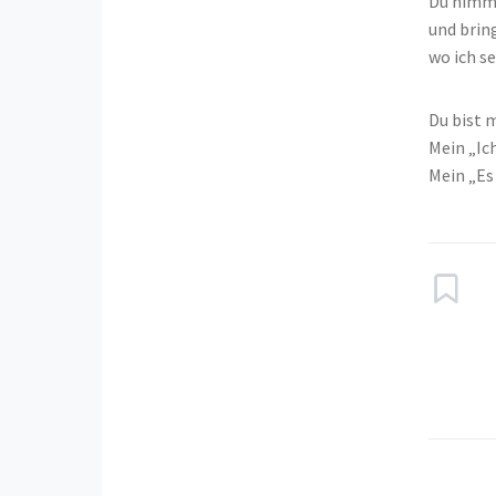
Du nimms
und brin
wo ich s
Du bist 
Mein „Ich
Mein „Es 