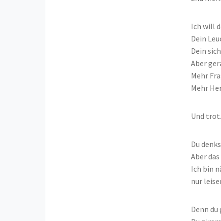
Ich will d
Dein Leu
Dein sich
Aber ger
Mehr Fra
Mehr Her
Und tro
Du denkst
Aber das 
Ich bin n
nur leiser
Denn du g