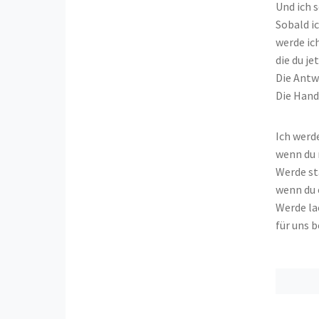
Und ich s
Sobald i
werde ich
die du je
Die Antwo
Die Hand,
Ich werd
wenn du 
Werde st
wenn du 
Werde la
für uns b