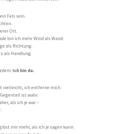
ein Fels sein.
chten.
erer Ort.
ade bin ich mehr Wind als Wand.
ge als Richtung.
z als Handlung.
tzdem:
Ich bin da.
 vielleicht, ich entferne mich.
Gegenteil ist wahr.
äher, als ich je war –
.
ibst mir mehr, als ich je sagen kann: