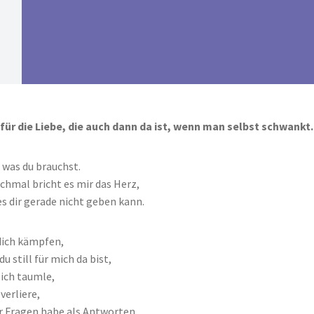
 für die Liebe, die auch dann da ist, wenn man selbst schwankt.
 was du brauchst.
hmal bricht es mir das Herz,
es dir gerade nicht geben kann.
 dich kämpfen,
 du still für mich da bist,
ich taumle,
verliere,
 Fragen habe als Antworten.