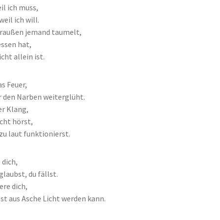
il ich muss,
eil ich will.
draußen jemand taumelt,
essen hat,
cht allein ist.
as Feuer,
r den Narben weiterglüht.
er Klang,
cht hörst,
zu laut funktionierst.
 dich,
laubst, du fällst.
ere dich,
bst aus Asche Licht werden kann.