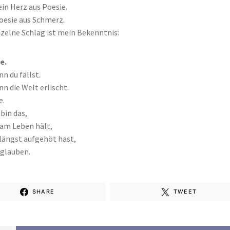
ein Herz aus Poesie.
Poesie aus Schmerz.
nzelne Schlag ist mein Bekenntnis:
e.
n du fällst.
n die Welt erlischt.
e.
bin das,
 am Leben hält,
längst aufgehöt hast,
 glauben.
SHARE
TWEET