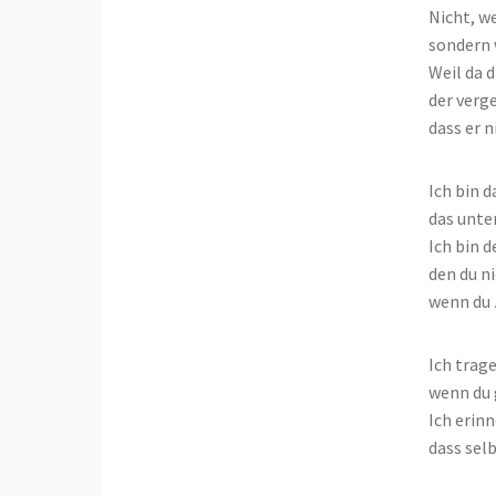
Nicht, we
sondern w
Weil da 
der verg
dass er ni
Ich bin d
das unte
Ich bin d
den du ni
wenn du 
Ich trage
wenn du g
Ich erinn
dass sel