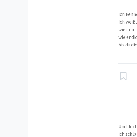
Ich kenn
Ich weiß
wie er in
wie er di
bis du di
Und doch
ich schla